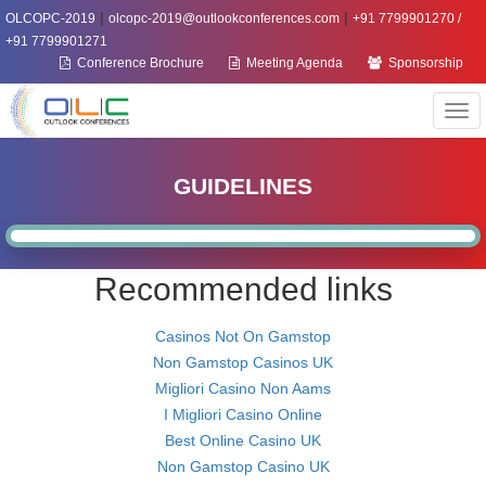
|
|
OLCOPC-2019
olcopc-2019@outlookconferences.com
+91 7799901270 /
+91 7799901271
Conference Brochure
Meeting Agenda
Sponsorship
Tog
navi
GUIDELINES
Recommended links
Casinos Not On Gamstop
Non Gamstop Casinos UK
Migliori Casino Non Aams
I Migliori Casino Online
Best Online Casino UK
Non Gamstop Casino UK