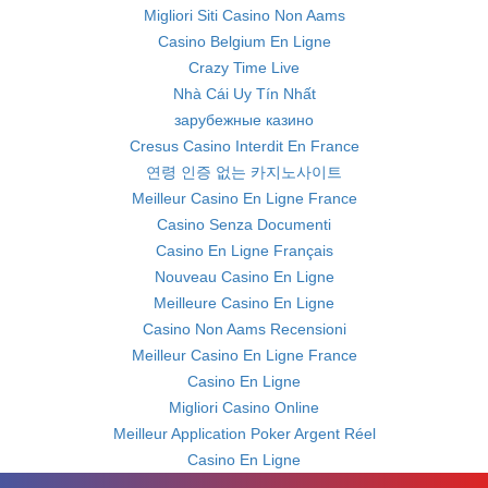
Migliori Siti Casino Non Aams
Casino Belgium En Ligne
Crazy Time Live
Nhà Cái Uy Tín Nhất
зарубежные казино
Cresus Casino Interdit En France
연령 인증 없는 카지노사이트
Meilleur Casino En Ligne France
Casino Senza Documenti
Casino En Ligne Français
Nouveau Casino En Ligne
Meilleure Casino En Ligne
Casino Non Aams Recensioni
Meilleur Casino En Ligne France
Casino En Ligne
Migliori Casino Online
Meilleur Application Poker Argent Réel
Casino En Ligne