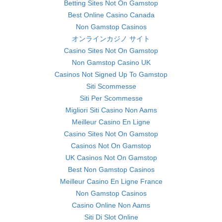
Betting Sites Not On Gamstop
Best Online Casino Canada
Non Gamstop Casinos
オンラインカジノ サイト
Casino Sites Not On Gamstop
Non Gamstop Casino UK
Casinos Not Signed Up To Gamstop
Siti Scommesse
Siti Per Scommesse
Migliori Siti Casino Non Aams
Meilleur Casino En Ligne
Casino Sites Not On Gamstop
Casinos Not On Gamstop
UK Casinos Not On Gamstop
Best Non Gamstop Casinos
Meilleur Casino En Ligne France
Non Gamstop Casinos
Casino Online Non Aams
Siti Di Slot Online