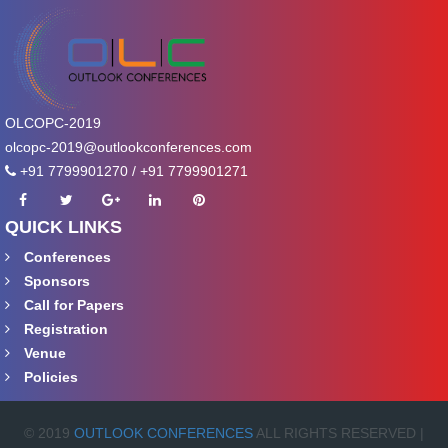
OLCOPC-2019
olcopc-2019@outlookconferences.com
+91 7799901270 / +91 7799901271
QUICK LINKS
Conferences
Sponsors
Call for Papers
Registration
Venue
Policies
© 2019
OUTLOOK CONFERENCES
ALL RIGHTS RESERVED |